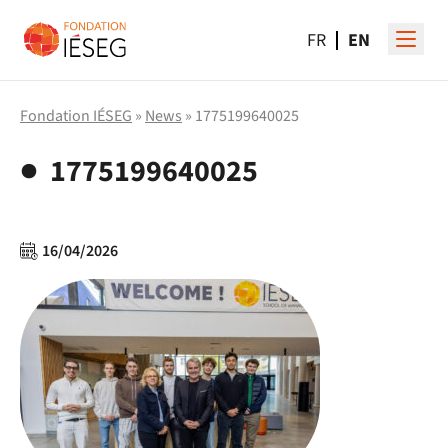
FR
EN
Fondation IÉSEG
»
News
» 1775199640025
1775199640025
16/04/2026