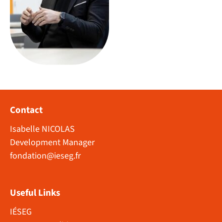
Contact
Isabelle NICOLAS
Development Manager
fondation@ieseg.fr
Useful Links
IÉSEG